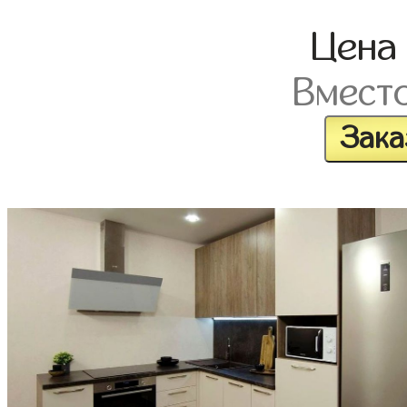
Цен
Вмест
Зака