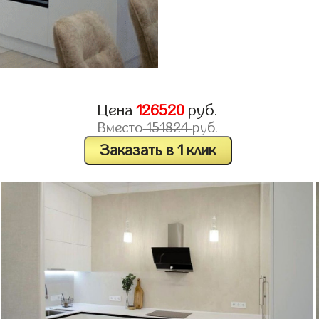
Цена
126520
руб.
Вместо
151824
руб.
Заказать в 1 клик