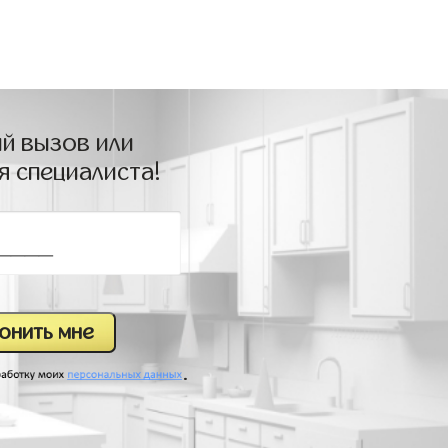
й вызов или
я специалиста!
.