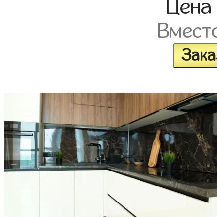
Цен
Вмест
Зака