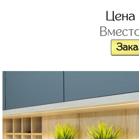
Цен
Вмест
Зака