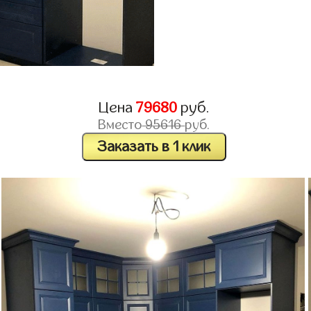
Цена
79680
руб.
Вместо
95616
руб.
Заказать в 1 клик