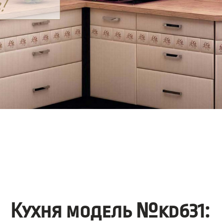
Кухня модель №kd631: