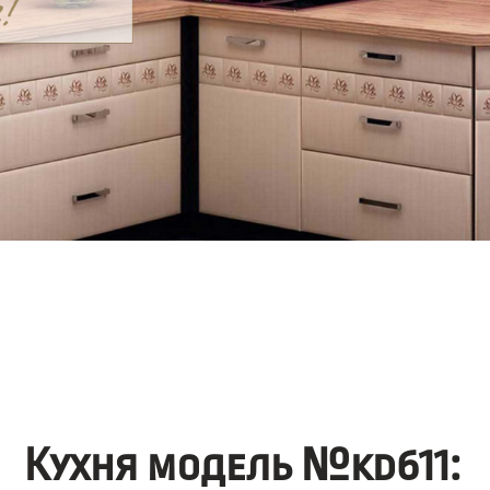
Кухня модель №kd611: