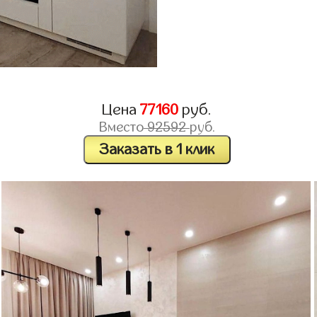
Цена
77160
руб.
Вместо
92592
руб.
Заказать в 1 клик