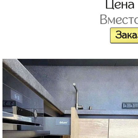
Цен
Вмест
Зака