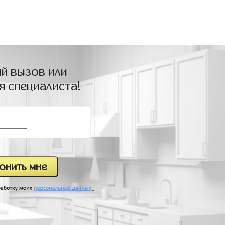
й вызов или
я специалиста!
.