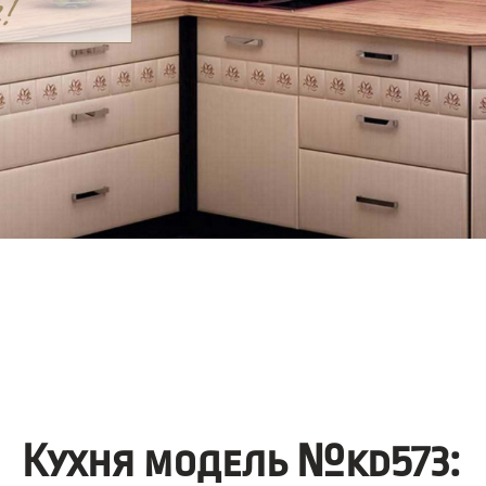
Кухня модель №kd573: