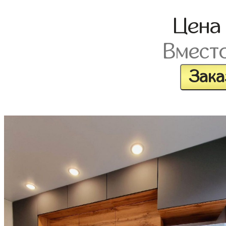
Цен
Вмест
Зака