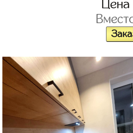
Цен
Вмест
Зака