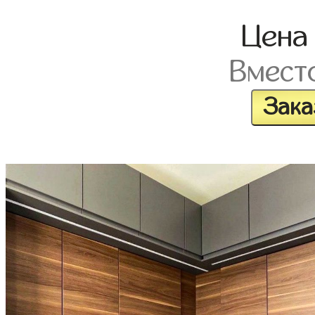
Цен
Вмест
Зака