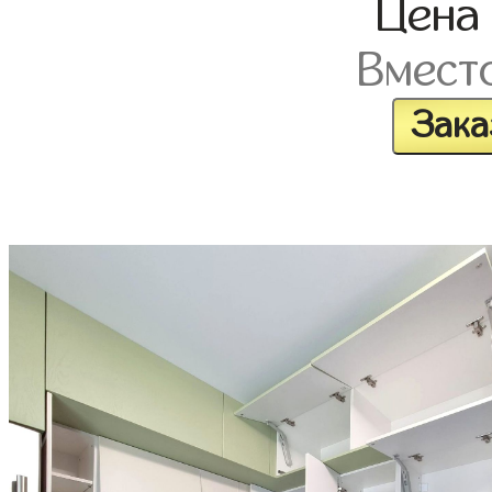
Цен
Вмест
Зака