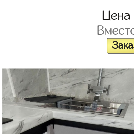
Цен
Вмест
Зака