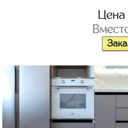
Цен
Вмест
Зака