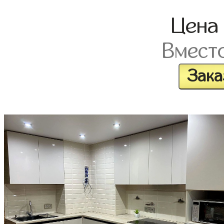
Цен
Вмест
Зака