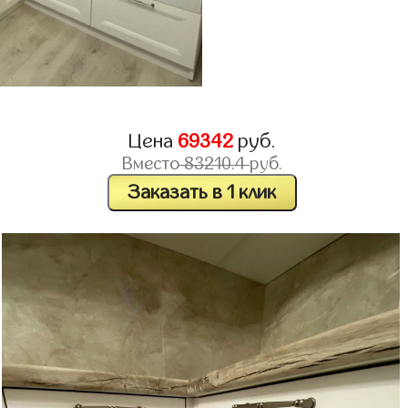
Цена
69342
руб.
Вместо
83210.4
руб.
Заказать в 1 клик