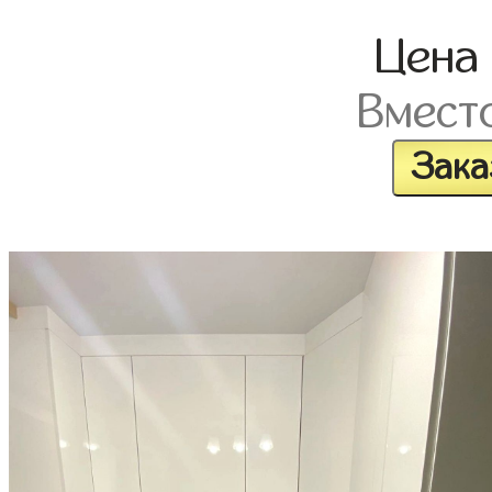
Цен
Вмест
Зака