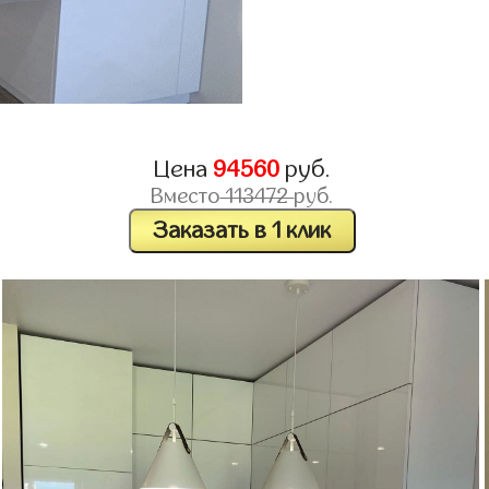
Цена
94560
руб.
Вместо
113472
руб.
Заказать в 1 клик