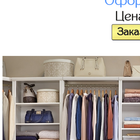
Офор
Це
Зака