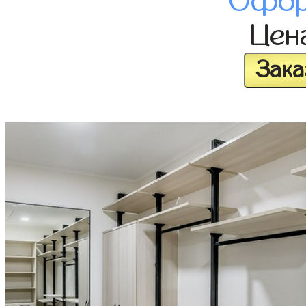
Офор
Цен
Зака