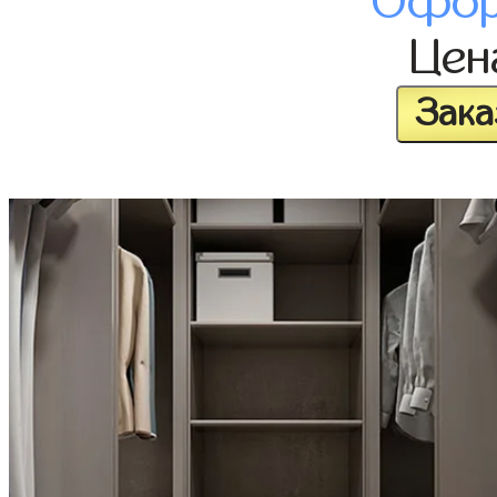
Офор
Це
Зака