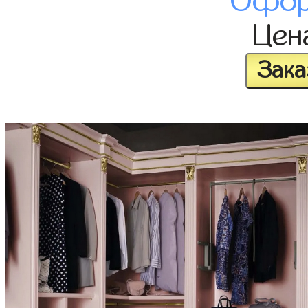
Офор
Цен
Зака