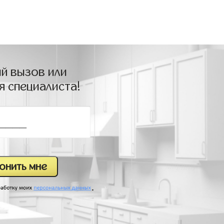
й вызов или
я специалиста!
.