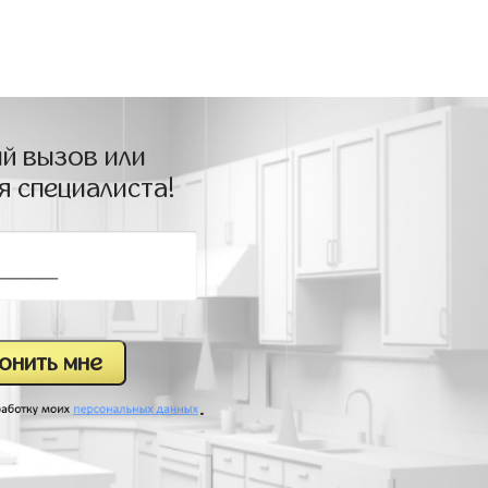
й вызов или
я специалиста!
.