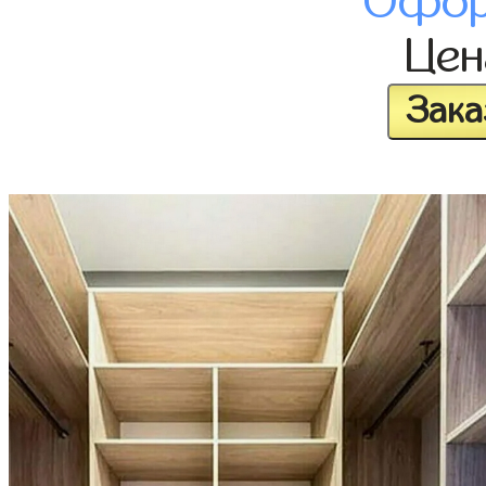
Офор
Це
Зака