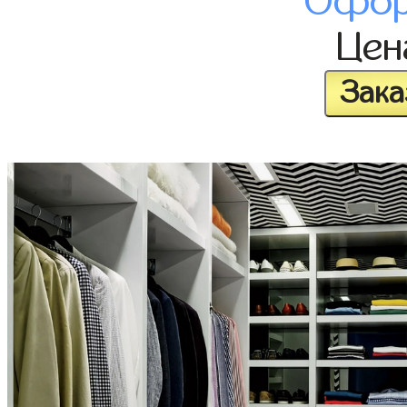
Офор
Це
Зака