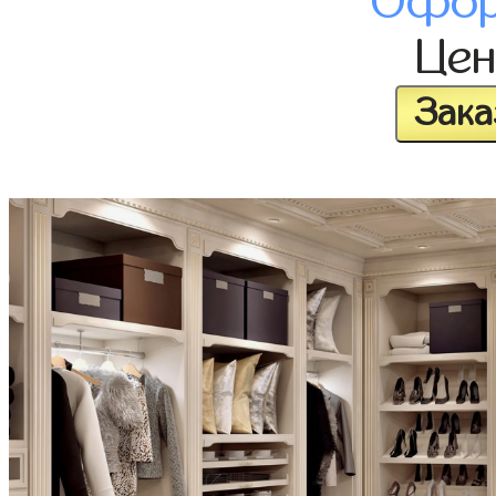
Офор
Це
Зака