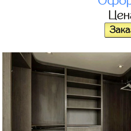
Офор
Це
Зака