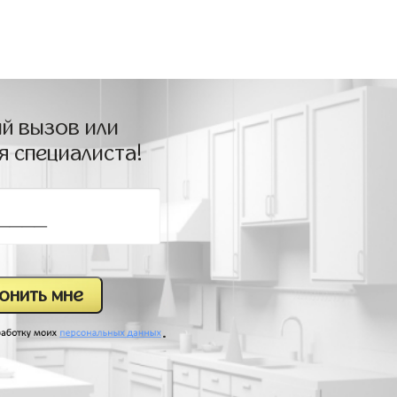
й вызов или
я специалиста!
.