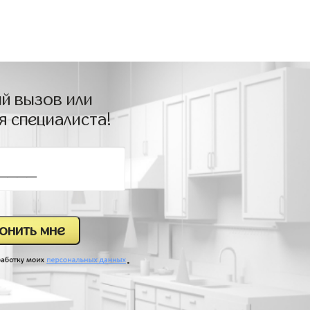
й вызов или
я специалиста!
.