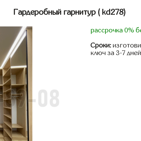
Гардеробный гарнитур
( kd278)
рассрочка 0% б
Сроки:
изготови
ключ за 3-7 дней