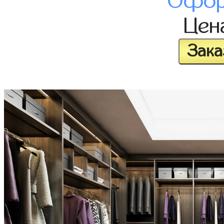
Офор
Цен
Зака