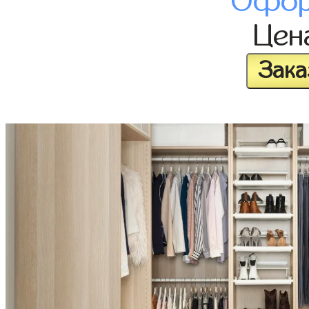
Офор
Цен
Зака