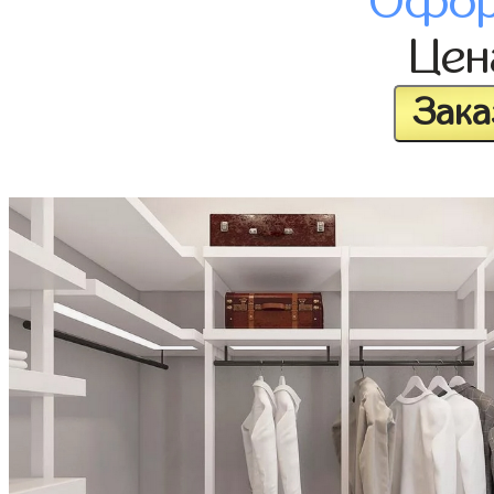
Офор
Це
Зака