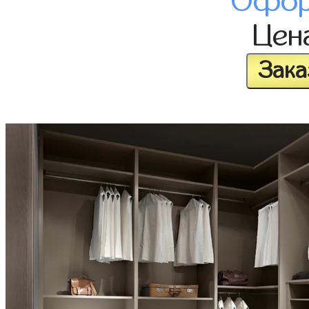
Офор
Цен
Зака