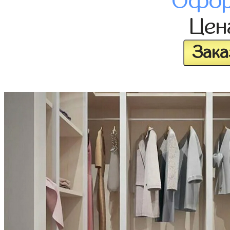
Офор
Це
Зака