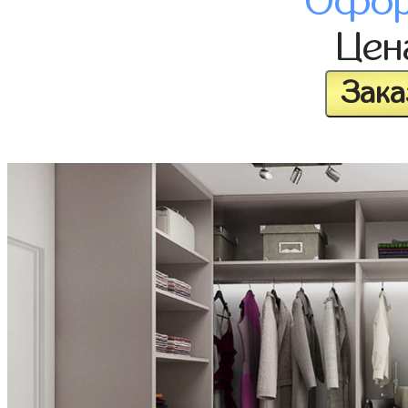
Офор
Це
Зака