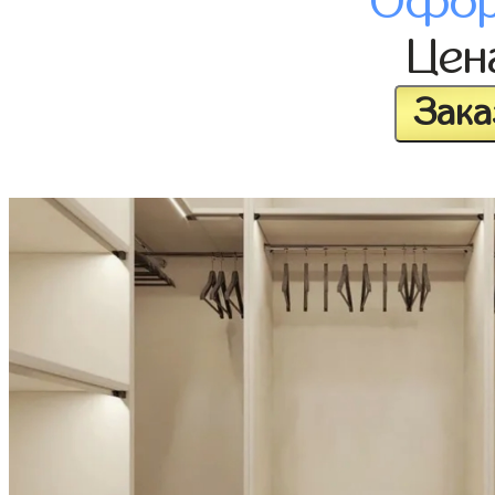
Офор
Це
Зака