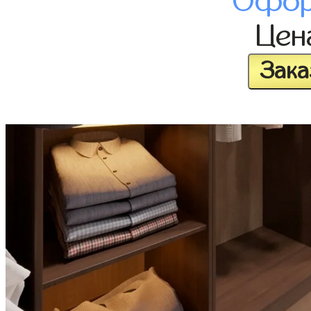
Офор
Це
Зака