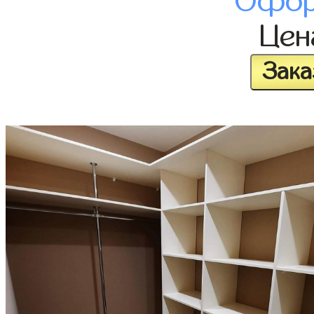
Офор
Це
Зака