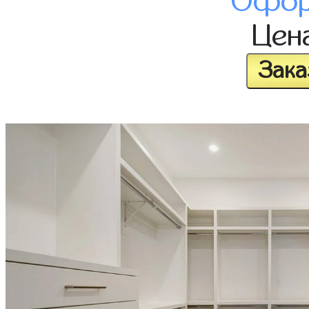
Офор
Цен
Зака