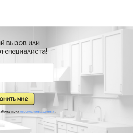
й вызов или
я специалиста!
.