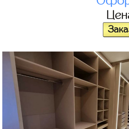
Офор
Це
Зака