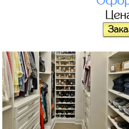
Офор
Цен
Зака