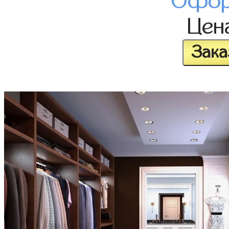
Офор
Цен
Зака