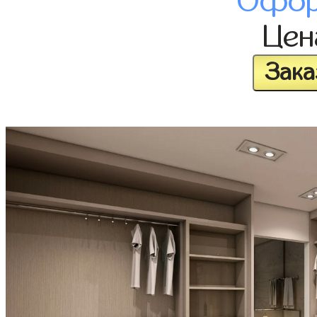
Офор
Це
Зака