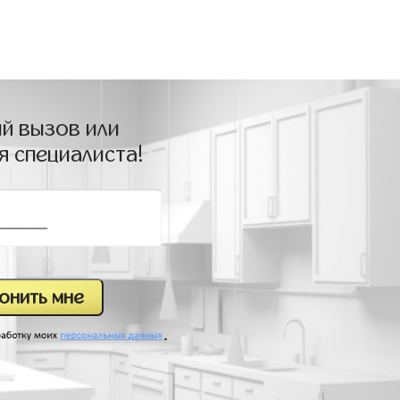
й вызов или
я специалиста!
.