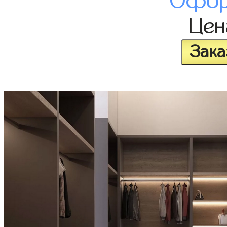
Офор
Це
Зака