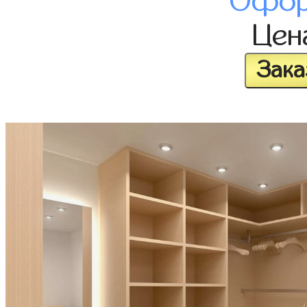
Офор
Це
Зака